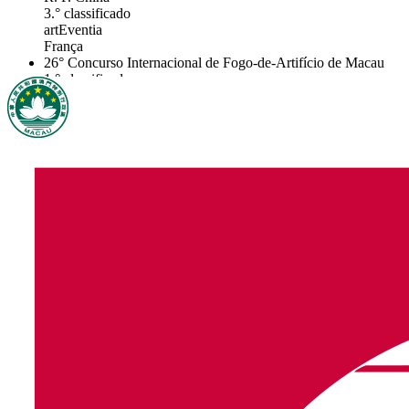
3.° classificado
artEventia
França
26° Concurso Internacional de Fogo-de-Artifício de Macau
1.° classificado
Hunan Jingtai Fireworks Co., Ltd
R. P. China
2.° classificado
PIROTECNIA ZARAGOZANA SA
Espanha
3.° classificado
Skylighter Fireworks Pty Ltd
Austrália
25° Concurso Internacional de Fogo-de-Artifício de Macau
1.° classificado
SAS BREZAC Artifices
França
2.° classificado
Dancing Fireworks Group, Co. Ltd
R. P. China
3.° classificado
SUGYP SA
Suíça
24° Concurso Internacional de Fogo-de-Artifício de Macau
1.° classificado