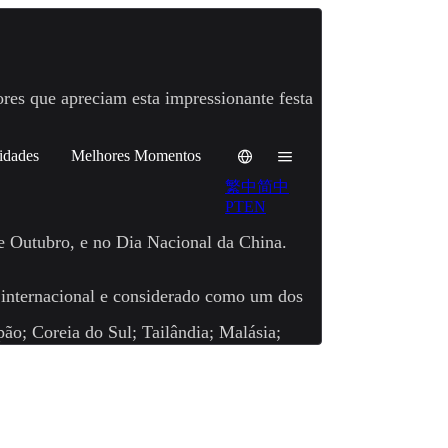
res que apreciam esta impressionante festa
idades
Melhores Momentos
繁中
简中
PT
EN
e Outubro, e no Dia Nacional da China.
 internacional e considerado como um dos
ão; Coreia do Sul; Tailândia; Malásia;
Croácia; Finlândia; Estados Unidos da