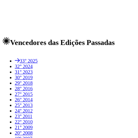
No âmbito e durante todo o período deste famoso evento, a
para estudantes atraindo muitos participantes, e acrescentand
inspirado muitas obras de qualidade que brilham com criati
Vencedores das Edições Passadas
33° 2025
32° 2024
31° 2023
30° 2019
29° 2018
28° 2016
27° 2015
26° 2014
25° 2013
24° 2012
23° 2011
22° 2010
21° 2009
20° 2008