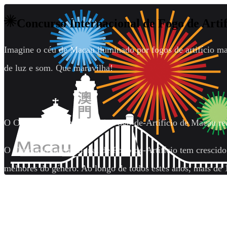
Concurso Internacional de Fogo de Arti
Imagine o céu de Macau iluminado por fogos de artifício ma
de luz e som. Que maravilha!
O Concurso Internacional de Fogo-de-Artifício de Macau rea
O Concurso Internacional de Fogo-de-Artifício tem crescid
melhores do género. Ao longo de todos estes anos, mais de 1
Filipinas; Austrália; Taiwan, China; Reino Unido; França; S
América; Canadá; e África do Sul têm participado neste mág