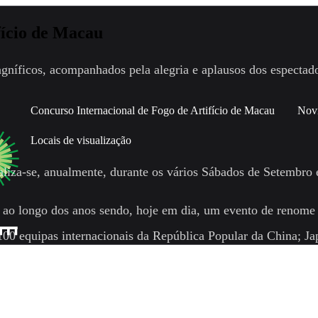
fício de Macau
gníficos, acompanhados pela alegria e aplausos dos espectado
Concurso Internacional de Fogo de Artifício de Macau
Nov
Locais de visualização
liza-se, anualmente, durante os vários Sábados de Setembro 
o ao longo dos anos sendo, hoje em dia, um evento de renome
00 equipas internacionais da República Popular da China; Jap
uíça; Itália; Espanha; Portugal; Alemanha; Áustria; Polónia; 
ico espectáculo pirotécnico.